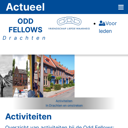
≡
Actueel
ODD
Voor
FELLOWS
leden
Drachten
Activiteiten
In Drachten en omstreken
Activiteiten
Overzicht van activiteiten bij de Odd Fellows: