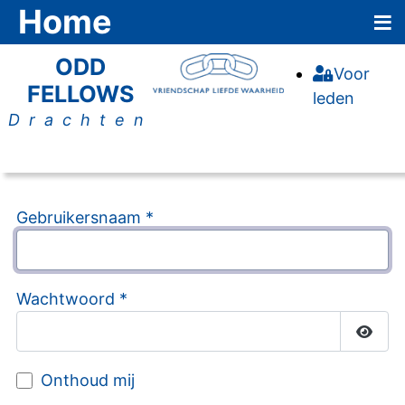
≡
Home
ODD
Voor
FELLOWS
leden
Drachten
Gebruikersnaam
*
Wachtwoord
*
Toon 
Onthoud mij